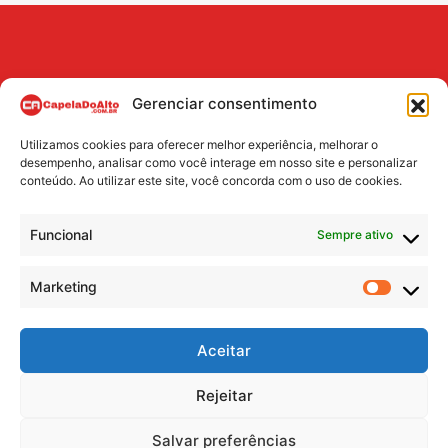
Gerenciar consentimento
Utilizamos cookies para oferecer melhor experiência, melhorar o
desempenho, analisar como você interage em nosso site e personalizar
conteúdo. Ao utilizar este site, você concorda com o uso de cookies.
BUSCA
Funcional
Sempre ativo
Search
Marketing
Marke
Aceitar
Rejeitar
2009-2026 © Portal CapelaDoAlto
Capela do Alto, SP
Salvar preferências