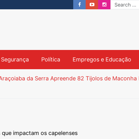
& Segurança
Política
Empregos e Educação
crições Começam nesta Segunda-feira e Prazo Vai a
bre Processo Seletivo para Agentes Ambientais em S
ias que impactam os capelenses