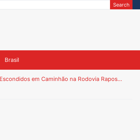
Search
Brasil
Polícia Civil de Araçoiaba da Serra Apreende 82 Tijolos de Maconha Escondidos em Caminhão na Rodovia Raposo Tavares
Unesp abre Inscrições para Vestibular Meio de Ano via Nota do Enem com Vagas para Engenharia e Curso Inédito de Língua Chinesa
Justiça Determina Instalação de Comissão Especial na Câmara de Tatuí para Investigar Segurança do Trabalho na Prefeitura
té 5 de Junho
ão Sebastião e Iperó
Menina de 8 Anos Morre na UPH da Zona Leste de Sorocaba Após Passar por Dois Atendimentos em Araçoiaba da Serra