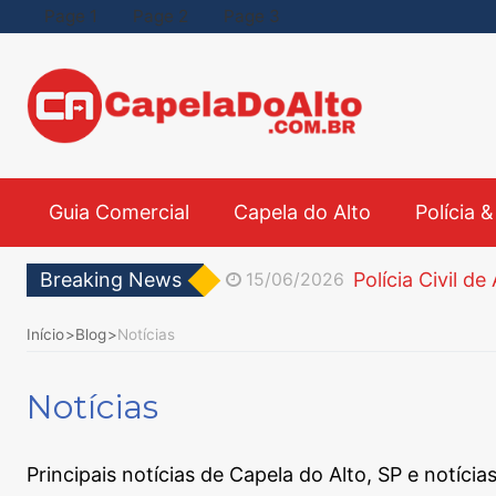
Page 1
Page 2
Page 3
Guia Comercial
Capela do Alto
Polícia 
Breaking News
15/06/2026
27/05/2026
Início
Blog
Notícias
27/05/2026
Enem 2026 Ins
25/05/2026
Notícias
ICMBio de SP A
24/05/2026
16/06/2026
Principais notícias de Capela do Alto, SP e notíc