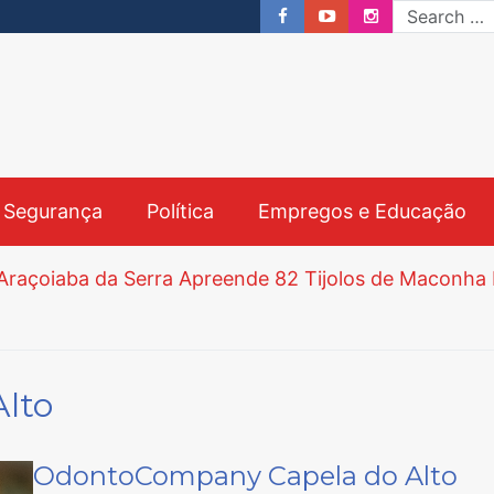
& Segurança
Política
Empregos e Educação
crições Começam nesta Segunda-feira e Prazo Vai a
lto
bre Processo Seletivo para Agentes Ambientais em S
OdontoCompany Capela do Alto