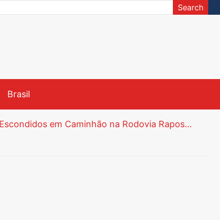
Search
Brasil
Polícia Civil de Araçoiaba da Serra Apreende 82 Tijolos de Maconha Escondidos em Caminhão na Rodovia Raposo Tavares
Unesp abre Inscrições para Vestibular Meio de Ano via Nota do Enem com Vagas para Engenharia e Curso Inédito de Língua Chinesa
Justiça Determina Instalação de Comissão Especial na Câmara de Tatuí para Investigar Segurança do Trabalho na Prefeitura
té 5 de Junho
ão Sebastião e Iperó
Menina de 8 Anos Morre na UPH da Zona Leste de Sorocaba Após Passar por Dois Atendimentos em Araçoiaba da Serra