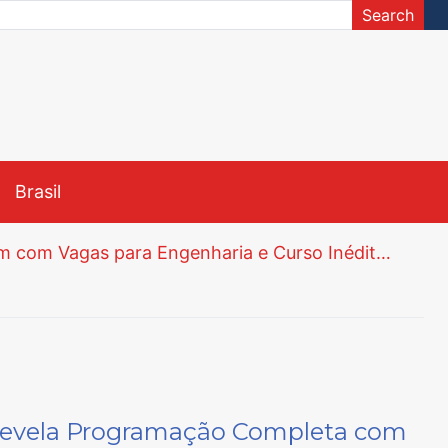
Search
Brasil
Unesp abre Inscrições para Vestibular Meio de Ano via Nota do Enem com Vagas para Engenharia e Curso Inédito de Língua Chinesa
Justiça Determina Instalação de Comissão Especial na Câmara de Tatuí para Investigar Segurança do Trabalho na Prefeitura
té 5 de Junho
ão Sebastião e Iperó
Menina de 8 Anos Morre na UPH da Zona Leste de Sorocaba Após Passar por Dois Atendimentos em Araçoiaba da Serra
Polícia Civil de Araçoiaba da Serra Apreende 82 Tijolos de Maconha Escondidos em Caminhão na Rodovia Raposo Tavares
 Revela Programação Completa com