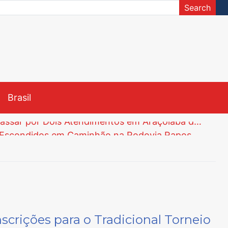
Search
Brasil
Menina de 8 Anos Morre na UPH da Zona Leste de Sorocaba Após Passar por Dois Atendimentos em Araçoiaba da Serra
Polícia Civil de Araçoiaba da Serra Apreende 82 Tijolos de Maconha Escondidos em Caminhão na Rodovia Raposo Tavares
Unesp abre Inscrições para Vestibular Meio de Ano via Nota do Enem com Vagas para Engenharia e Curso Inédito de Língua Chinesa
Justiça Determina Instalação de Comissão Especial na Câmara de Tatuí para Investigar Segurança do Trabalho na Prefeitura
té 5 de Junho
ão Sebastião e Iperó
Menina de 8 Anos Morre na UPH da Zona Leste de Sorocaba Após Passar por Dois Atendimentos em Araçoiaba da Serra
nscrições para o Tradicional Torneio