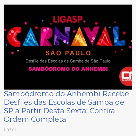
Sambódromo do Anhembi Recebe
Desfiles das Escolas de Samba de
SP a Partir Desta Sexta; Confira
Ordem Completa
Lazer