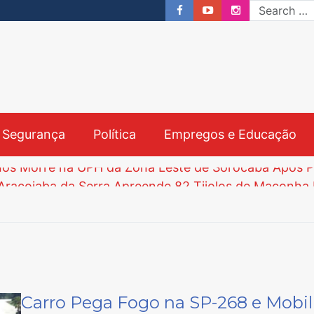
& Segurança
Política
Empregos e Educação
crições Começam nesta Segunda-feira e Prazo Vai a
bre Processo Seletivo para Agentes Ambientais em S
Carro Pega Fogo na SP-268 e Mobi