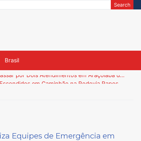
Search
Brasil
Menina de 8 Anos Morre na UPH da Zona Leste de Sorocaba Após Passar por Dois Atendimentos em Araçoiaba da Serra
Polícia Civil de Araçoiaba da Serra Apreende 82 Tijolos de Maconha Escondidos em Caminhão na Rodovia Raposo Tavares
Unesp abre Inscrições para Vestibular Meio de Ano via Nota do Enem com Vagas para Engenharia e Curso Inédito de Língua Chinesa
Justiça Determina Instalação de Comissão Especial na Câmara de Tatuí para Investigar Segurança do Trabalho na Prefeitura
té 5 de Junho
ão Sebastião e Iperó
Menina de 8 Anos Morre na UPH da Zona Leste de Sorocaba Após Passar por Dois Atendimentos em Araçoiaba da Serra
liza Equipes de Emergência em