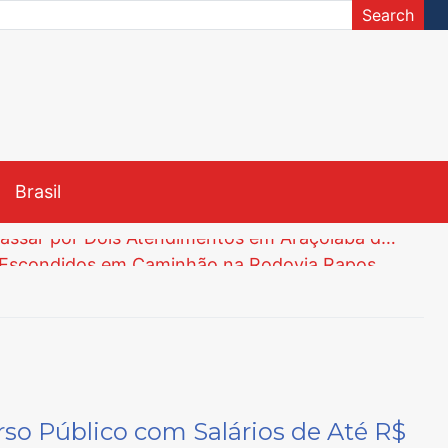
Search
Brasil
Menina de 8 Anos Morre na UPH da Zona Leste de Sorocaba Após Passar por Dois Atendimentos em Araçoiaba da Serra
Polícia Civil de Araçoiaba da Serra Apreende 82 Tijolos de Maconha Escondidos em Caminhão na Rodovia Raposo Tavares
Unesp abre Inscrições para Vestibular Meio de Ano via Nota do Enem com Vagas para Engenharia e Curso Inédito de Língua Chinesa
Justiça Determina Instalação de Comissão Especial na Câmara de Tatuí para Investigar Segurança do Trabalho na Prefeitura
té 5 de Junho
ão Sebastião e Iperó
Menina de 8 Anos Morre na UPH da Zona Leste de Sorocaba Após Passar por Dois Atendimentos em Araçoiaba da Serra
o Público com Salários de Até R$