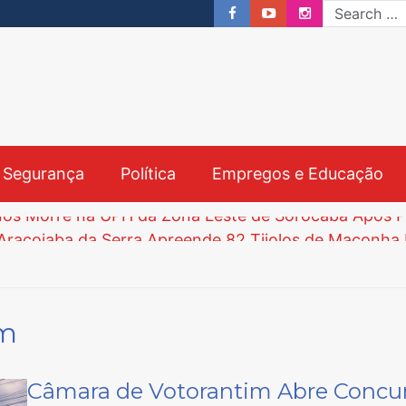
& Segurança
Política
Empregos e Educação
crições Começam nesta Segunda-feira e Prazo Vai a
im
bre Processo Seletivo para Agentes Ambientais em S
Câmara de Votorantim Abre Concurs