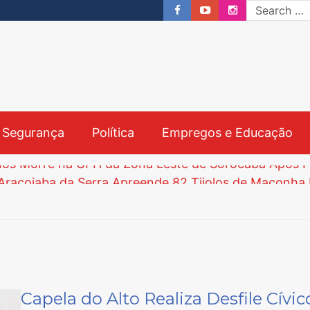
& Segurança
Política
Empregos e Educação
crições Começam nesta Segunda-feira e Prazo Vai a
bre Processo Seletivo para Agentes Ambientais em S
Capela do Alto Realiza Desfile Cí