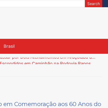
Search
Brasil
Menina de 8 Anos Morre na UPH da Zona Leste de Sorocaba Após Passar por Dois Atendimentos em Araçoiaba da Serra
Polícia Civil de Araçoiaba da Serra Apreende 82 Tijolos de Maconha Escondidos em Caminhão na Rodovia Raposo Tavares
Unesp abre Inscrições para Vestibular Meio de Ano via Nota do Enem com Vagas para Engenharia e Curso Inédito de Língua Chinesa
Justiça Determina Instalação de Comissão Especial na Câmara de Tatuí para Investigar Segurança do Trabalho na Prefeitura
té 5 de Junho
ão Sebastião e Iperó
Menina de 8 Anos Morre na UPH da Zona Leste de Sorocaba Após Passar por Dois Atendimentos em Araçoiaba da Serra
vico em Comemoração aos 60 Anos do